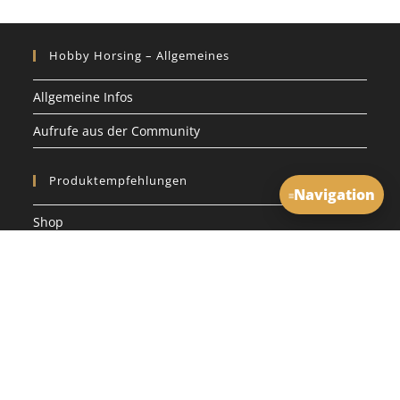
Hobby Horsing – Allgemeines
Allgemeine Infos
Aufrufe aus der Community
Produktempfehlungen
Navigation
≡
Shop
Warenkorb
Mein Account
Über Uns
Über uns