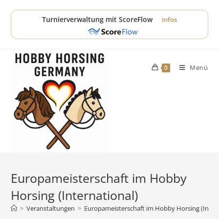
Zum
Inhalt
Turnierverwaltung mit ScoreFlow
Infos
springen
Menü
0
Europameisterschaft im Hobby
Horsing (International)
>
Veranstaltungen
>
Europameisterschaft im Hobby Horsing (Intern