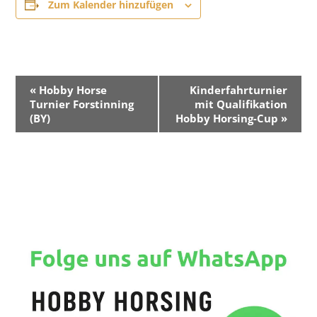
Zum Kalender hinzufügen
V
«
Hobby Horse
Kinderfahrturnier
e
Turnier Forstinning
mit Qualifikation
r
(BY)
Hobby Horsing-Cup
»
a
n
s
t
a
l
t
u
n
g
-