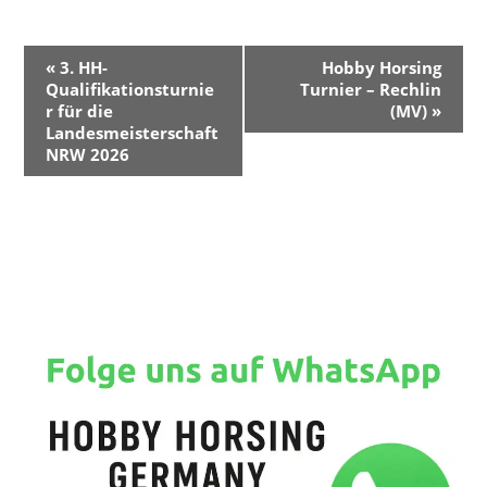
V
«
3. HH-
Hobby Horsing
e
Qualifikationsturnie
Turnier – Rechlin
r
r für die
(MV)
»
Landesmeisterschaft
a
NRW 2026
n
s
t
a
l
t
u
n
g
-
N
a