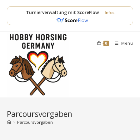
Zum
Inhalt
Turnierverwaltung mit ScoreFlow
Infos
springen
Menü
0
Parcoursvorgaben
>
Parcoursvorgaben