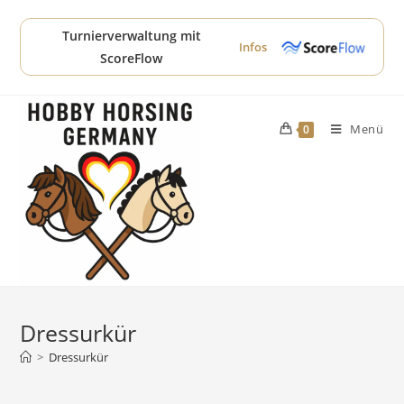
Zum
Inhalt
Turnierverwaltung mit
Infos
springen
ScoreFlow
Menü
0
Dressurkür
>
Dressurkür