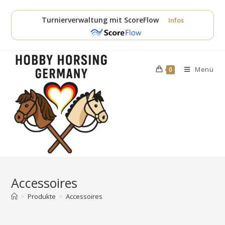
Zum
Inhalt
Turnierverwaltung mit ScoreFlow
Infos
springen
Menü
0
Accessoires
>
Produkte
>
Accessoires