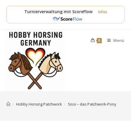
Zum
Inhalt
Turnierverwaltung mit ScoreFlow
Infos
springen
Menü
0
>
Hobby Horsing Patchwork
>
Sissi – das Patchwork-Pony