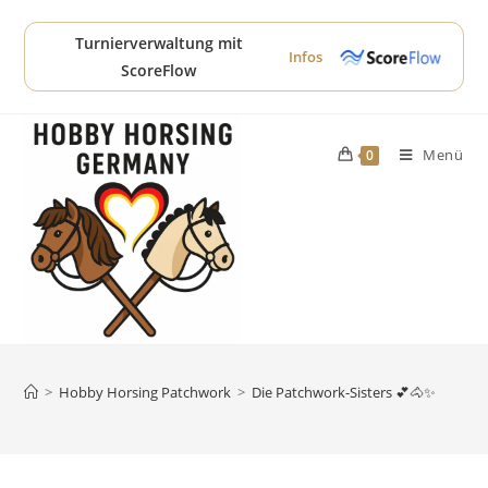
Zum
Inhalt
Turnierverwaltung mit
Infos
springen
ScoreFlow
Menü
0
>
Hobby Horsing Patchwork
>
Die Patchwork-Sisters 💕🐴✨