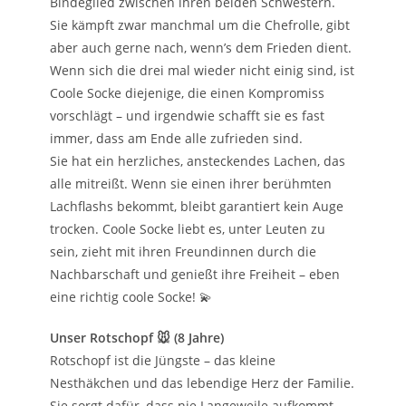
Bindeglied zwischen ihren beiden Schwestern.
Sie kämpft zwar manchmal um die Chefrolle, gibt
aber auch gerne nach, wenn’s dem Frieden dient.
Wenn sich die drei mal wieder nicht einig sind, ist
Coole Socke diejenige, die einen Kompromiss
vorschlägt – und irgendwie schafft sie es fast
immer, dass am Ende alle zufrieden sind.
Sie hat ein herzliches, ansteckendes Lachen, das
alle mitreißt. Wenn sie einen ihrer berühmten
Lachflashs bekommt, bleibt garantiert kein Auge
trocken. Coole Socke liebt es, unter Leuten zu
sein, zieht mit ihren Freundinnen durch die
Nachbarschaft und genießt ihre Freiheit – eben
eine richtig coole Socke! 💫
Unser Rotschopf 🐭 (8 Jahre)
Rotschopf ist die Jüngste – das kleine
Nesthäkchen und das lebendige Herz der Familie.
Sie sorgt dafür, dass nie Langeweile aufkommt.