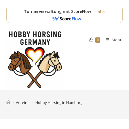
Zum
Inhalt
Turnierverwaltung mit ScoreFlow
Infos
springen
Menü
0
>
Vereine
>
Hobby Horsing in Hamburg