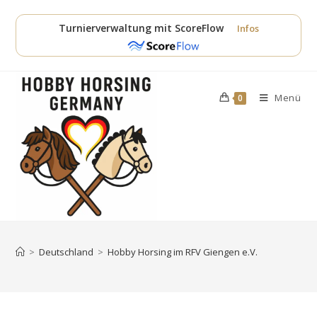
Zum
Inhalt
Turnierverwaltung mit ScoreFlow
Infos
springen
Menü
0
>
Deutschland
>
Hobby Horsing im RFV Giengen e.V.