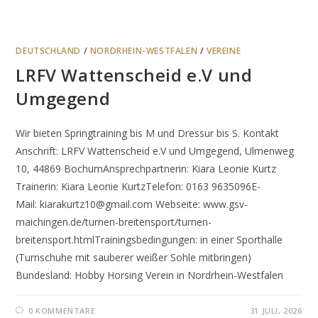
DEUTSCHLAND
/
NORDRHEIN-WESTFALEN
/
VEREINE
LRFV Wattenscheid e.V und
Umgegend
Wir bieten Springtraining bis M und Dressur bis S. Kontakt
Anschrift: LRFV Wattenscheid e.V und Umgegend, Ulmenweg
10, 44869 BochumAnsprechpartnerin: Kiara Leonie Kurtz
Trainerin: Kiara Leonie KurtzTelefon: 0163 9635096E-
Mail: kiarakurtz10@gmail.com Webseite: www.gsv-
maichingen.de/turnen-breitensport/turnen-
breitensport.htmlTrainingsbedingungen: in einer Sporthalle
(Turnschuhe mit sauberer weißer Sohle mitbringen)
Bundesland: Hobby Horsing Verein in Nordrhein-Westfalen
0 KOMMENTARE
31 JULI, 2026