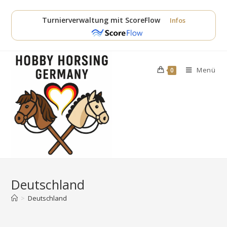
Zum
Inhalt
Turnierverwaltung mit ScoreFlow
Infos
springen
Menü
0
Deutschland
>
Deutschland