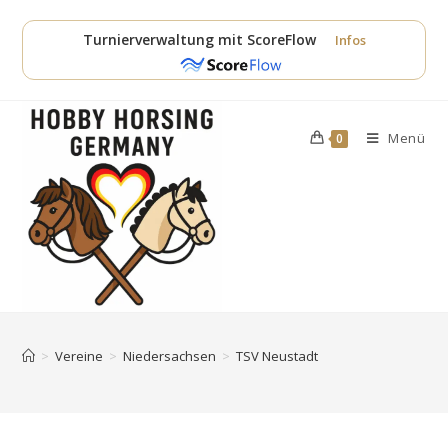
Zum
Inhalt
Turnierverwaltung mit ScoreFlow
Infos
springen
Menü
0
>
Vereine
>
Niedersachsen
>
TSV Neustadt