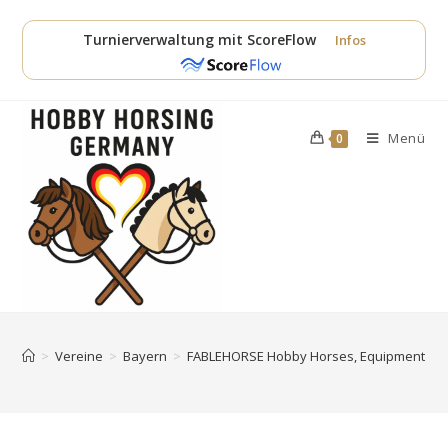
Zum
Inhalt
Turnierverwaltung mit ScoreFlow
Infos
springen
Menü
0
>
Vereine
>
Bayern
>
FABLEHORSE Hobby Horses, Equipment & F