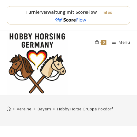
Zum
Inhalt
Turnierverwaltung mit ScoreFlow
Infos
springen
Menü
0
>
Vereine
>
Bayern
>
Hobby Horse Gruppe Poxdorf