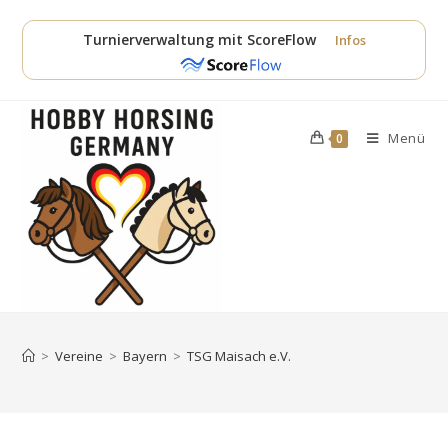
Zum
Inhalt
Turnierverwaltung mit ScoreFlow
Infos
springen
Menü
0
>
Vereine
>
Bayern
>
TSG Maisach e.V.