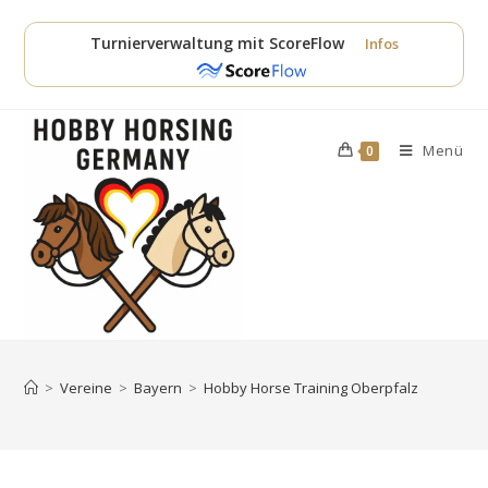
Zum
Inhalt
Turnierverwaltung mit ScoreFlow
Infos
springen
Menü
0
>
Vereine
>
Bayern
>
Hobby Horse Training Oberpfalz