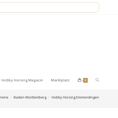
Website-
Hobby Horsing Magazin
Marktplatz
0
reine
>
Baden-Württemberg
>
Hobby Horsing Emmendingen
Suche