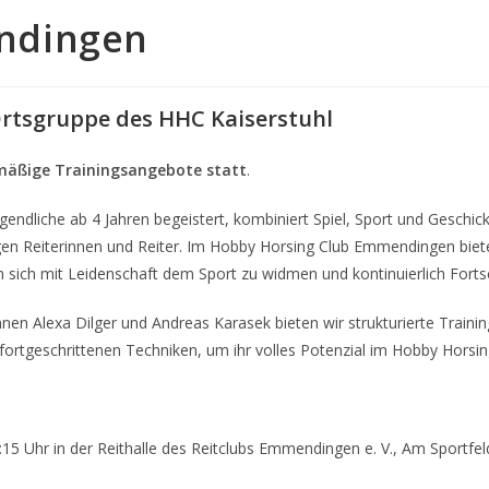
ndingen
rtsgruppe des HHC Kaiserstuhl
mäßige Trainingsangebote statt
.
endliche ab 4 Jahren begeistert, kombiniert Spiel, Sport und Geschickl
en Reiterinnen und Reiter. Im Hobby Horsing Club Emmendingen bieten
ch mit Leidenschaft dem Sport zu widmen und kontinuierlich Fortsch
nnen Alexa Dilger und Andreas Karasek bieten wir strukturierte Traini
 fortgeschrittenen Techniken, um ihr volles Potenzial im Hobby Horsi
:15 Uhr in der Reithalle des Reitclubs Emmendingen e. V., Am Sportfe