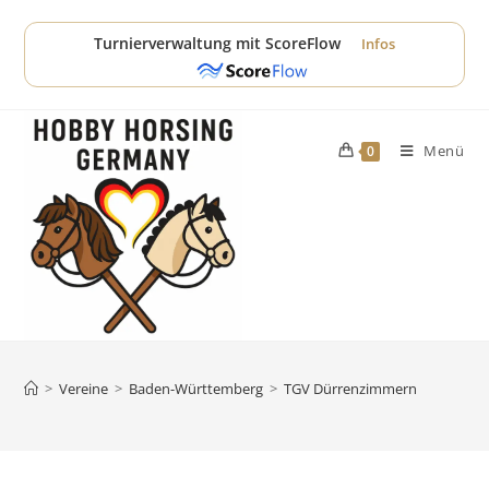
Zum
Inhalt
Turnierverwaltung mit ScoreFlow
Infos
springen
Menü
0
>
Vereine
>
Baden-Württemberg
>
TGV Dürrenzimmern