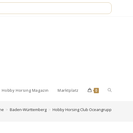
Website-
Hobby Horsing Magazin
Marktplatz
0
ne
>
Baden-Württemberg
>
Hobby Horsing Club Oceangrupp
Suche