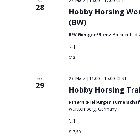
28 März |13:00
-
17:00
CET
SA.
28
Hobby Horsing Wo
(BW)
RFV Giengen/Brenz
Brunnenfeld 
[…]
€12
29 März |11:00
-
15:00
CEST
SO.
29
Hobby Horsing Tra
FT1844 (Freiburger Turnerscha
Württemberg, Germany
[…]
€17,50