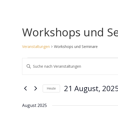
Workshops und S
Veranstaltungen
Workshops und Seminare
Veranstaltungen
V
B
e
i
r
t
a
t
21 August, 202
Heute
n
e
D
s
S
a
c
t
August 2025
t
h
a
u
l