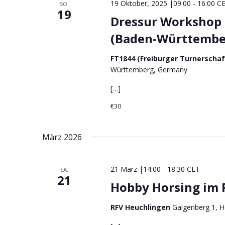
l
i
19 Oktober, 2025 |09:00
-
16:00
C
SO.
19
t
o
Dressur Workshop 
u
n
(Baden-Württembe
n
g
FT1844 (Freiburger Turnerscha
e
Württemberg, Germany
n
S
[…]
c
€30
h
l
März 2026
ü
s
s
21 März |14:00
-
18:30
CET
SA.
e
21
Hobby Horsing im 
l
w
RFV Heuchlingen
Galgenberg 1, 
o