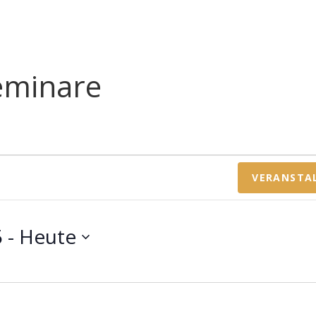
eminare
VERANSTA
5
 - 
Heute