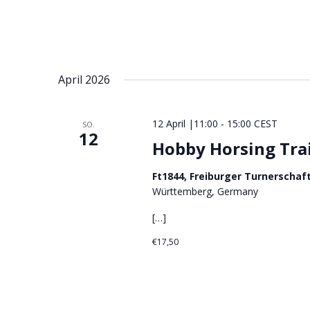
April 2026
12 April |11:00
-
15:00
CEST
SO.
12
Hobby Horsing Tra
Ft1844, Freiburger Turnerschaf
Württemberg, Germany
[…]
€17,50