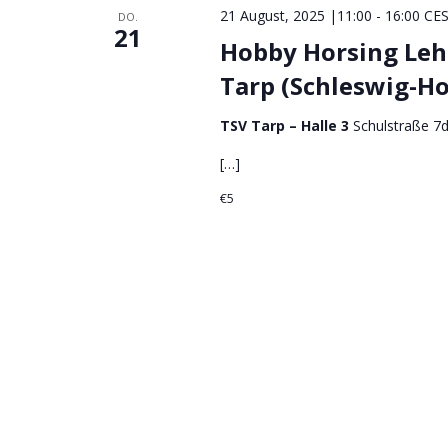
l
21 August, 2025 |11:00
-
16:00
CE
DO.
m
ü
21
t
w
Hobby Horsing Leh
s
u
ä
s
Tarp (Schleswig-Ho
n
h
e
g
l
l
TSV Tarp – Halle 3
Schulstraße 7d
e
e
w
[…]
n
o
n
.
r
€5
S
t
u
e
c
i
h
n
e
g
u
e
n
b
e
d
n
A
.