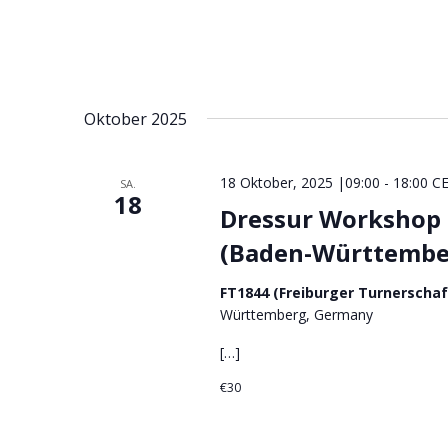
n
S
s
u
i
c
c
h
Oktober 2025
h
e
t
n
e
a
18 Oktober, 2025 |09:00
-
18:00
C
SA.
18
c
n
Dressur Workshop m
h
,
(Baden-Württembe
V
N
e
a
FT1844 (Freiburger Turnerscha
r
v
Württemberg, Germany
a
i
n
[…]
g
s
€30
a
t
a
t