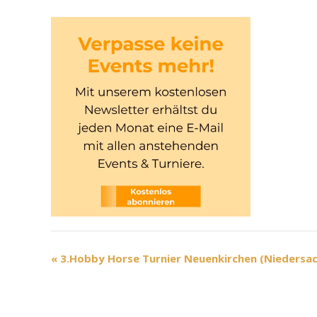
V
«
3.Hobby Horse Turnier Neuenkirchen (Niedersa
e
r
a