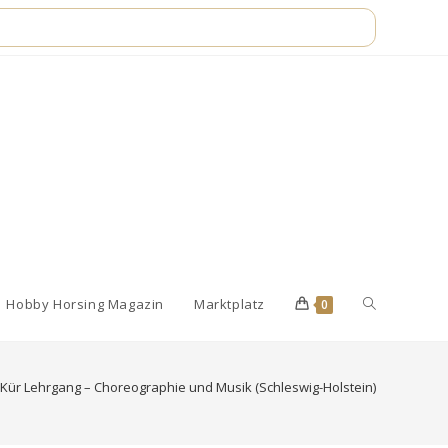
Website-
Hobby Horsing Magazin
Marktplatz
0
Suche
Kür Lehrgang – Choreographie und Musik (Schleswig-Holstein)