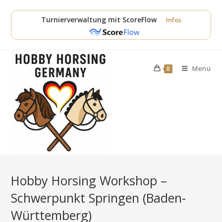
Zum
Inhalt
Turnierverwaltung mit ScoreFlow
Infos
springen
Menü
0
Hobby Horsing Workshop –
Schwerpunkt Springen (Baden-
Württemberg)