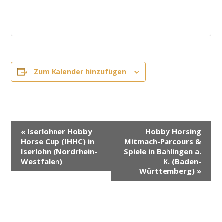
Zum Kalender hinzufügen
V
«
Iserlohner Hobby
Hobby Horsing
e
Horse Cup (IHHC) in
Mitmach-Parcours &
r
Iserlohn (Nordrhein-
Spiele in Bahlingen a.
Westfalen)
K. (Baden-
a
Württemberg)
»
n
s
t
a