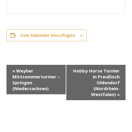
Zum Kalender hinzufügen
V
«
Weyher
Hobby Horse Turnier
e
Mittsommerturnier –
in Preußisch
r
Springen
Oldendorf
(Niedersachsen)
(Nordrhein-
a
Westfalen)
»
n
s
t
a
l