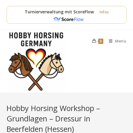
Zum
Inhalt
Turnierverwaltung mit ScoreFlow
Infos
springen
Menü
0
Hobby Horsing Workshop –
Grundlagen – Dressur in
Beerfelden (Hessen)