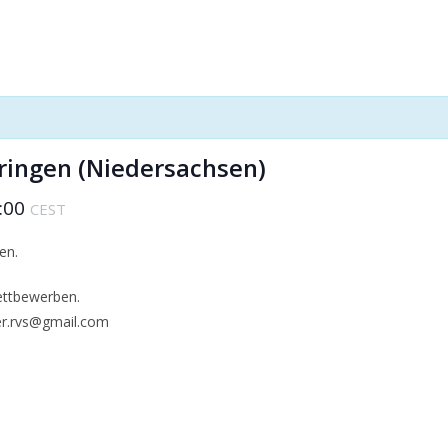
ringen (Niedersachsen)
:00
CEST
en.
ettbewerben.
ier.rvs@gmail.com