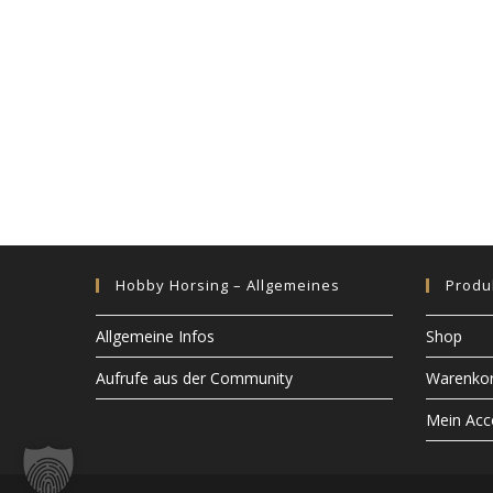
N
a
v
i
g
a
t
i
o
n
Hobby Horsing – Allgemeines
Produ
Allgemeine Infos
Shop
Aufrufe aus der Community
Warenko
Mein Acc