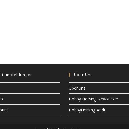
ktempfehlungen
Über Uns
Über uns
rb
Hobby Horsing Newsticker
ount
HobbyHorsing-Andi