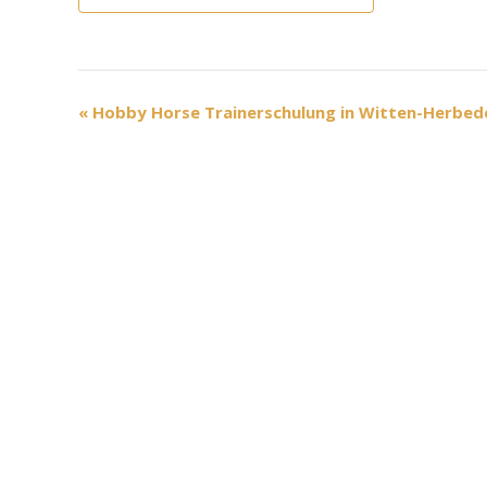
V
«
Hobby Horse Trainerschulung in Witten-Herbed
e
r
a
n
s
t
a
l
t
u
n
g
-