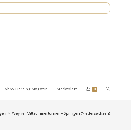
Website-
Hobby Horsing Magazin
Marktplatz
0
Suche
ngen
>
Weyher Mittsommerturnier – Springen (Niedersachsen)