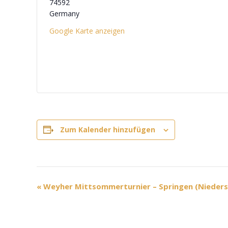
74592
Germany
Google Karte anzeigen
Zum Kalender hinzufügen
V
«
Weyher Mittsommerturnier – Springen (Nieders
e
r
a