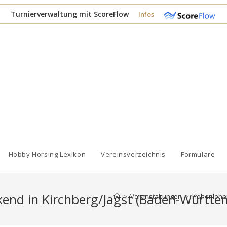
Turnierverwaltung mit ScoreFlow
Infos
Hobby Horsing Lexikon
Vereinsverzeichnis
Formulare
end in Kirchberg/Jagst (Baden-Württe
>
Veranstaltungen
>
Hohenloher