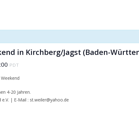
end in Kirchberg/Jagst (Baden-Württe
:00
PDT
ng Weekend
hen 4-20 Jahren.
.V. | E-Mail : st.weiler@yahoo.de