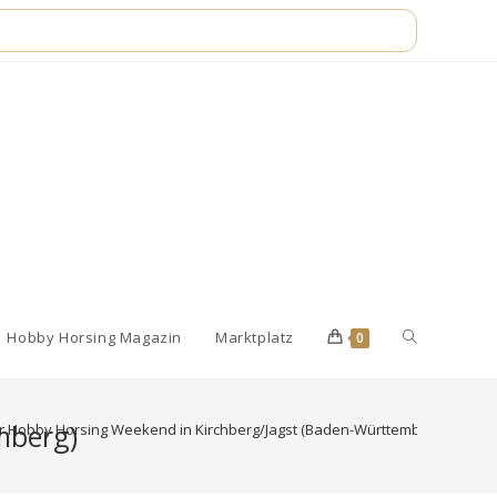
Website-
Hobby Horsing Magazin
Marktplatz
0
Suche
mberg)
 Hobby Horsing Weekend in Kirchberg/Jagst (Baden-Württemberg)