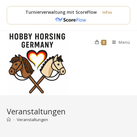
Zum
Inhalt
Turnierverwaltung mit ScoreFlow
Infos
springen
Menü
0
Veranstaltungen
>
Veranstaltungen