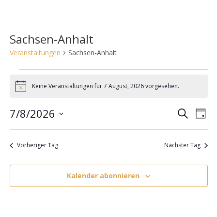
Sachsen-Anhalt
Veranstaltungen
Sachsen-Anhalt
Veranstaltungen
für
Keine Veranstaltungen für 7 August, 2026 vorgesehen.
H
7
i
August,
n
2026
7/8/2026
V
V
S
w
T
e
e
u
e
D
a
i
c
r
s
r
g
a
h
Vorheriger Tag
Nächster Tag
a
t
a
e
n
u
n
s
m
Kalender abonnieren
s
t
w
t
a
ä
a
l
h