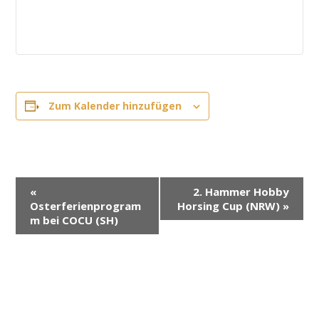
Zum Kalender hinzufügen
V
«
2. Hammer Hobby
e
Osterferienprogram
Horsing Cup (NRW)
»
r
m bei COCU (SH)
a
n
s
t
a