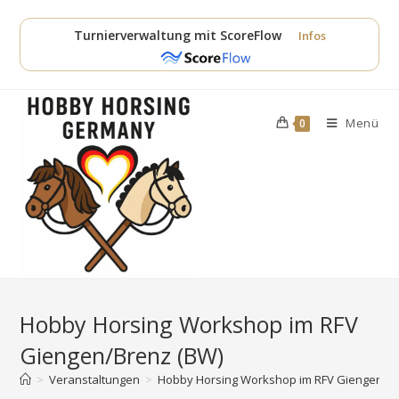
Zum
Inhalt
Turnierverwaltung mit ScoreFlow
Infos
springen
Menü
0
Hobby Horsing Workshop im RFV
Giengen/Brenz (BW)
>
Veranstaltungen
>
Hobby Horsing Workshop im RFV Giengen/Br