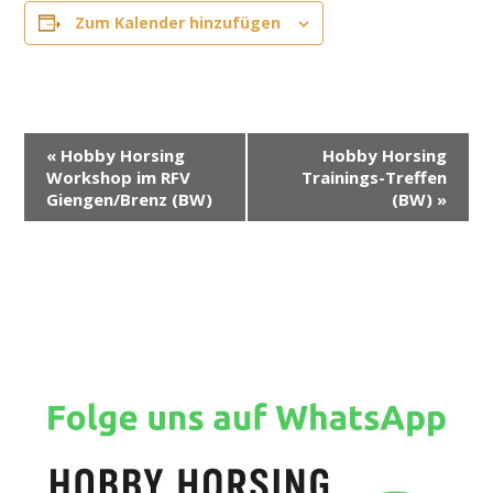
Zum Kalender hinzufügen
V
«
Hobby Horsing
Hobby Horsing
e
Workshop im RFV
Trainings-Treffen
r
Giengen/Brenz (BW)
(BW)
»
a
n
s
t
a
l
t
u
n
g