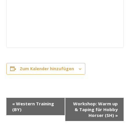
Zum Kalender hinzufügen
V
«
Western Training
Workshop: Warm up
e
(BY)
& Taping für Hobby
r
Horser (SH)
»
a