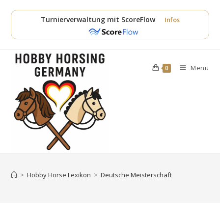
Zum
Inhalt
Turnierverwaltung mit ScoreFlow
Infos
springen
Menü
0
>
Hobby Horse Lexikon
>
Deutsche Meisterschaft