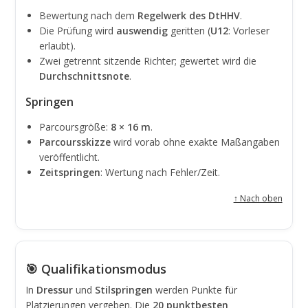
Bewertung nach dem
Regelwerk des DtHHV
.
Die Prüfung wird
auswendig
geritten (
U12
: Vorleser
erlaubt).
Zwei getrennt sitzende Richter; gewertet wird die
Durchschnittsnote
.
Springen
Parcoursgröße:
8 × 16 m
.
Parcoursskizze
wird vorab ohne exakte Maßangaben
veröffentlicht.
Zeitspringen
: Wertung nach Fehler/Zeit.
↑ Nach oben
🎯 Qualifikationsmodus
In
Dressur
und
Stilspringen
werden Punkte für
Platzierungen vergeben. Die
20 punktbesten