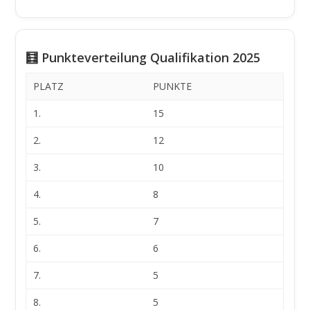
🧮 Punkteverteilung Qualifikation 2025
PLATZ
PUNKTE
1.
15
2.
12
3.
10
4.
8
5.
7
6.
6
7.
5
8.
5