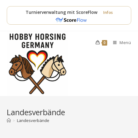
Zum
Inhalt
Turnierverwaltung mit ScoreFlow
Infos
springen
Menü
0
Landesverbände
>
Landesverbände