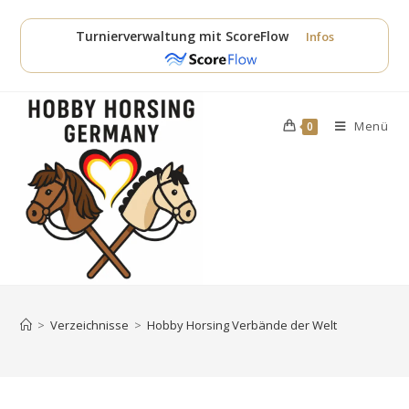
Zum
Inhalt
Turnierverwaltung mit ScoreFlow
Infos
springen
Menü
0
>
Verzeichnisse
>
Hobby Horsing Verbände der Welt