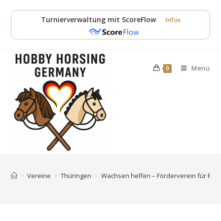
Zum
Inhalt
Turnierverwaltung mit ScoreFlow
Infos
springen
Menü
0
>
Vereine
>
Thüringen
>
Wachsen helfen – Förderverein für Reit