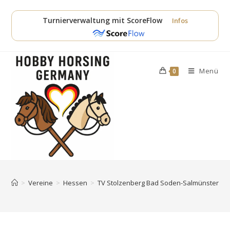
Zum
Inhalt
Turnierverwaltung mit ScoreFlow
Infos
springen
Menü
0
>
Vereine
>
Hessen
>
TV Stolzenberg Bad Soden-Salmünster