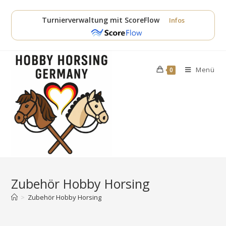
Zum
Inhalt
Turnierverwaltung mit ScoreFlow
Infos
springen
Menü
0
Zubehör Hobby Horsing
>
Zubehör Hobby Horsing