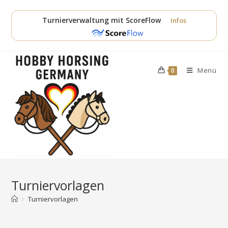
Zum
Inhalt
Turnierverwaltung mit ScoreFlow
Infos
springen
Menü
0
Turniervorlagen
>
Turniervorlagen