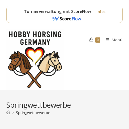
Zum
Inhalt
Turnierverwaltung mit ScoreFlow
Infos
springen
Menü
0
Springwettbewerbe
>
Springwettbewerbe