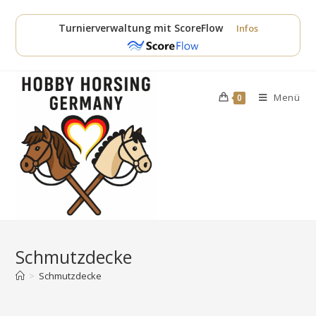
Zum
Inhalt
Turnierverwaltung mit ScoreFlow
Infos
springen
Menü
0
Schmutzdecke
>
Schmutzdecke