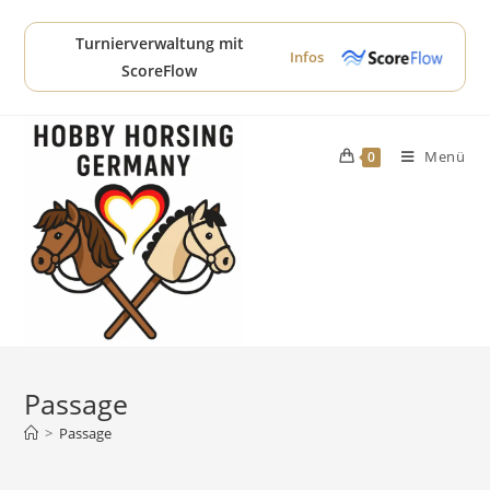
Zum
Inhalt
Turnierverwaltung mit
Infos
springen
ScoreFlow
Menü
0
Passage
>
Passage