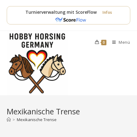
Zum
Inhalt
Turnierverwaltung mit ScoreFlow
Infos
springen
Menü
0
Mexikanische Trense
>
Mexikanische Trense