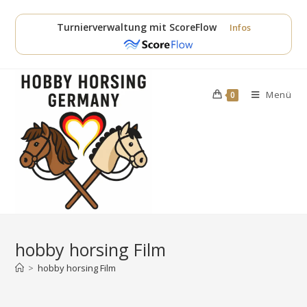
Zum
Inhalt
Turnierverwaltung mit ScoreFlow
Infos
springen
Menü
0
hobby horsing Film
>
hobby horsing Film