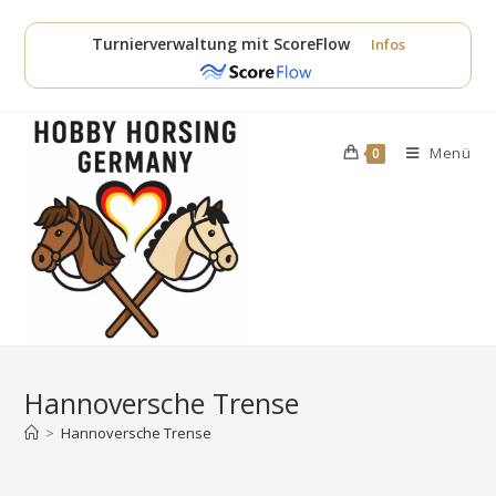
Zum
Inhalt
Turnierverwaltung mit ScoreFlow
Infos
springen
Menü
0
Hannoversche Trense
>
Hannoversche Trense