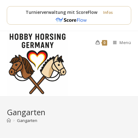
Zum
Inhalt
Turnierverwaltung mit ScoreFlow
Infos
springen
Menü
0
Gangarten
>
Gangarten