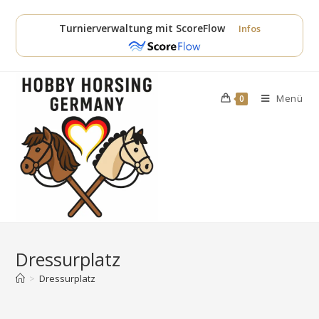
Zum
Inhalt
Turnierverwaltung mit ScoreFlow
Infos
springen
Menü
0
Dressurplatz
>
Dressurplatz