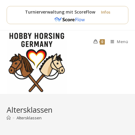
Zum
Inhalt
Turnierverwaltung mit ScoreFlow
Infos
springen
Menü
0
Altersklassen
>
Altersklassen