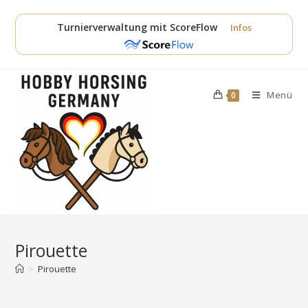
Zum
Inhalt
Turnierverwaltung mit ScoreFlow
Infos
springen
Menü
0
Pirouette
>
Pirouette