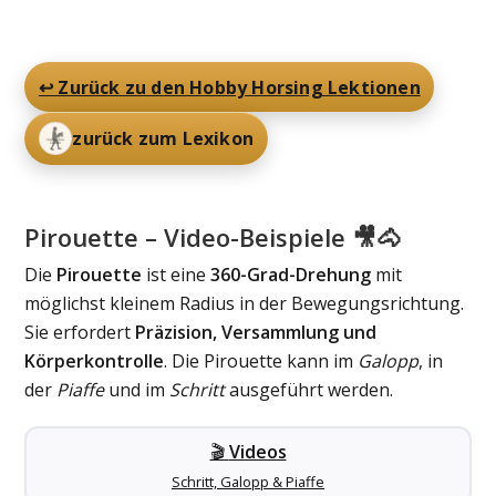
↩️ Zurück zu den Hobby Horsing Lektionen
zurück zum Lexikon
Pirouette – Video-Beispiele 🎥🐴
Die
Pirouette
ist eine
360-Grad-Drehung
mit
möglichst kleinem Radius in der Bewegungsrichtung.
Sie erfordert
Präzision, Versammlung und
Körperkontrolle
. Die Pirouette kann im
Galopp
, in
der
Piaffe
und im
Schritt
ausgeführt werden.
🎬
Videos
Schritt, Galopp & Piaffe