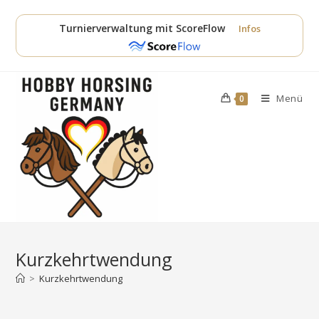
Zum
Inhalt
Turnierverwaltung mit ScoreFlow
Infos
springen
Menü
0
Kurzkehrtwendung
>
Kurzkehrtwendung