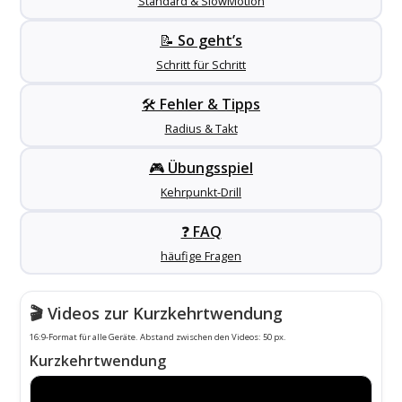
Standard & SlowMotion
📝
So geht’s
Schritt für Schritt
🛠️
Fehler & Tipps
Radius & Takt
🎮
Übungsspiel
Kehrpunkt-Drill
❓
FAQ
häufige Fragen
🎬 Videos zur Kurzkehrtwendung
16:9-Format für alle Geräte. Abstand zwischen den Videos: 50 px.
Kurzkehrtwendung