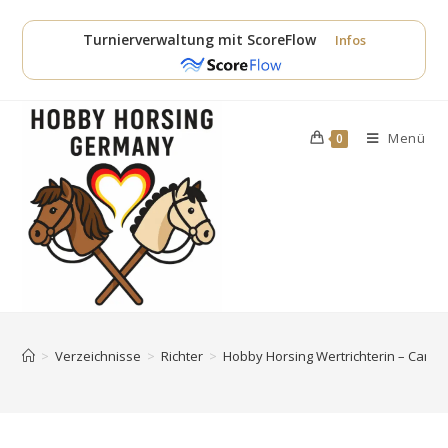
Zum
Inhalt
Turnierverwaltung mit ScoreFlow
Infos
springen
Menü
0
>
Verzeichnisse
>
Richter
>
Hobby Horsing Wertrichterin – Carm