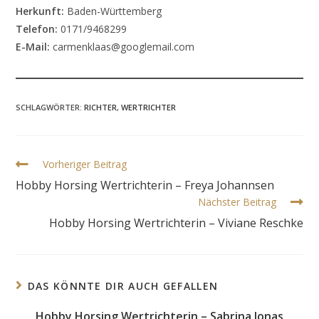
Herkunft:
Baden-Württemberg
Telefon:
0171/9468299
E-Mail:
carmenklaas@googlemail.com
SCHLAGWÖRTER
:
RICHTER
,
WERTRICHTER
Weitere
Vorheriger Beitrag
Artikel
Hobby Horsing Wertrichterin – Freya Johannsen
ansehen
Nächster Beitrag
Hobby Horsing Wertrichterin – Viviane Reschke
DAS KÖNNTE DIR AUCH GEFALLEN
Hobby Horsing Wertrichterin – Sabrina Jonas