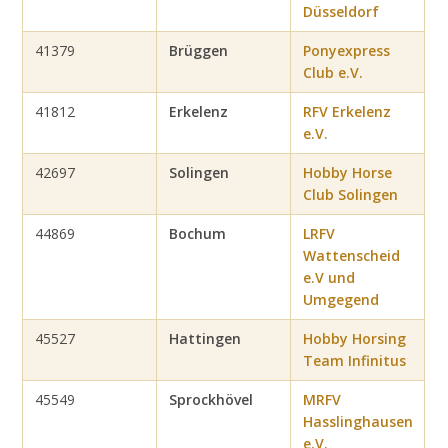
Düsseldorf
41379
Brüggen
Ponyexpress
Club e.V.
41812
Erkelenz
RFV Erkelenz
e.V.
42697
Solingen
Hobby Horse
Club Solingen
44869
Bochum
LRFV
Wattenscheid
e.V und
Umgegend
45527
Hattingen
Hobby Horsing
Team Infinitus
45549
Sprockhövel
MRFV
Hasslinghausen
e.V.