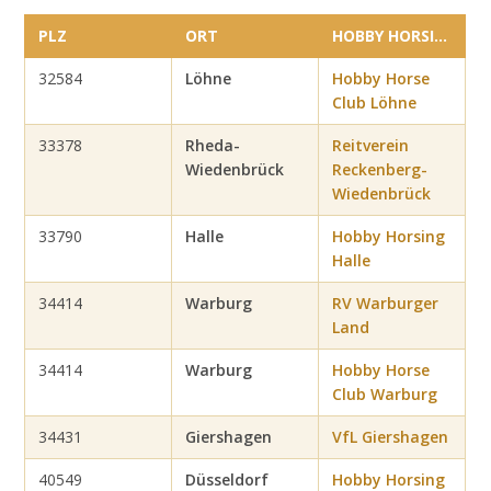
Vereine
&
PLZ
ORT
HOBBY HORSING VEREIN
Clubs
in
32584
Löhne
Hobby Horse
Nordrhein-
Club Löhne
Westfalen
33378
Rheda-
Reitverein
Wiedenbrück
Reckenberg-
Wiedenbrück
33790
Halle
Hobby Horsing
Halle
34414
Warburg
RV Warburger
Land
34414
Warburg
Hobby Horse
Club Warburg
34431
Giershagen
VfL Giershagen
40549
Düsseldorf
Hobby Horsing