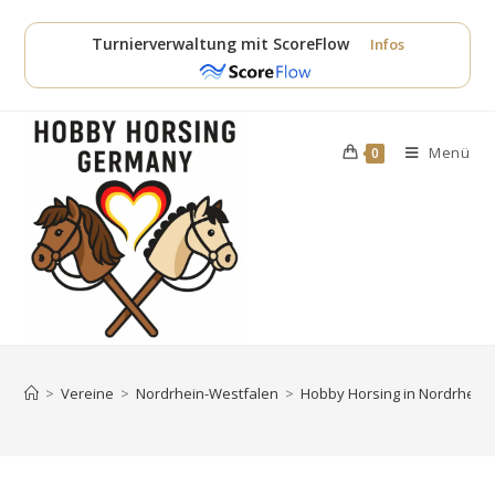
Zum
Inhalt
Turnierverwaltung mit ScoreFlow
Infos
springen
Menü
0
>
Vereine
>
Nordrhein-Westfalen
>
Hobby Horsing in Nordrhein