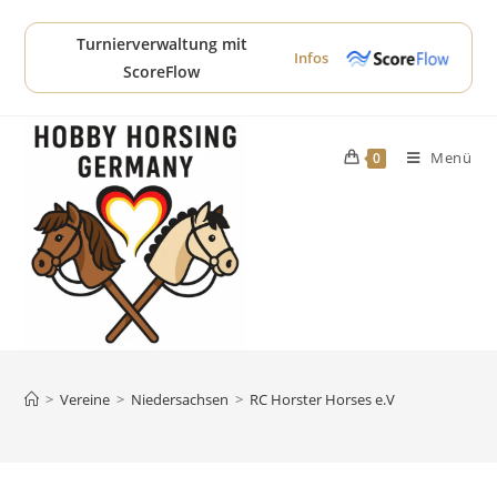
Zum
Inhalt
Turnierverwaltung mit
Infos
springen
ScoreFlow
Menü
0
>
Vereine
>
Niedersachsen
>
RC Horster Horses e.V