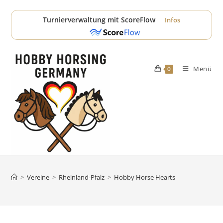
Zum
Inhalt
Turnierverwaltung mit ScoreFlow
Infos
springen
Menü
0
>
Vereine
>
Rheinland-Pfalz
>
Hobby Horse Hearts